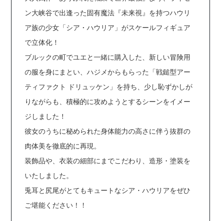
ン大峡谷で出逢った固有魔法『未来視』を持つハウリ
ア族の少女「シア・ハウリア」がスケールフィギュア
で立体化！
ブルックの町でユエと一緒に購入した、新しい冒険用
の服を身にまとい、ハジメからもらった「戦鎚型アー
ティファクト ドリュッケン」を持ち、少し恥ずかしが
りながらも、積極的に攻めようとするシーンをイメー
ジしました！
彼女のうちに秘められた身体能力の高さに伴う抜群の
肉体美を徹底的に再現。
装飾品や、衣装の細部にまでこだわり、造形・塗装を
いたしました。
兎耳と尻尾がとてもキュートなシア・ハウリアをぜひ
ご堪能ください！！