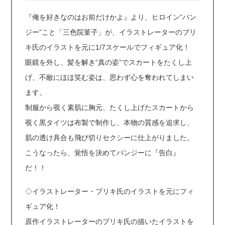
『俺を好きなのはお前だけかよ』より、ヒロイン“パン
ジー”こと「三色院菫子」が、イラストレーターのブリ
キ氏のイラストを元に1/7スケールでフィギュア化！
眼鏡を外し、髪を解き“真の姿”でスカートをたくし上
げ、不敵にほほ笑む姿は、思わず心を奪われてしまい
ます。
制服から覗く素肌に胸元、たくし上げたスカートから
覗く黒タイツは布製で制作し、本物の質感を追求し、
肌の透け具合も飛び切りセクシーに仕上がりました。
こうなったら、覚悟を決めてパンジーに『告白』
だ！！
◇イラストレーター・ブリキ氏のイラストを元にフィ
ギュア化！
原作イラストレーターのブリキ氏の描いたイラストを