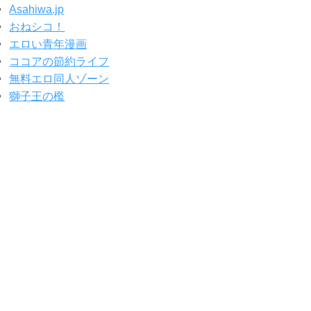
Asahiwa.jp
おねシコ！
エロい青年漫画
ココアの節約ライフ
無料エロ同人ゾーン
獅子王の檻