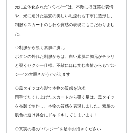
元に立体化された“パンジー”は、不敵にほほ笑む表情
や、光に透けた黒髪の美しい毛流れも丁寧に造形し、
制服やスカートのしわや質感の表現にもこだわりまし
た。
◇制服から覗く素肌に胸元
ボタンの外れた制服からは、白い素肌に胸元がチラリ
と覗くセクシー仕様。不敵にほほ笑む表情からも“パン
ジー”の大胆さがうかがえます
◇黒タイツは布製で本物の質感を追求
両手でたくし上げたスカートから覗く足は、黒タイツ
を布製で制作し、本物の質感を表現しました。素足の
肌色の透け具合にドキドキしてしまいます！
◇真実の姿の“パンジー”を是非お招きください