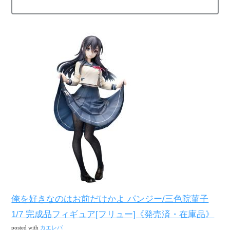
俺を好きなのはお前だけかよ パンジー/三色院菫子
1/7 完成品フィギュア[フリュー]《発売済・在庫品》
posted with
カエレバ