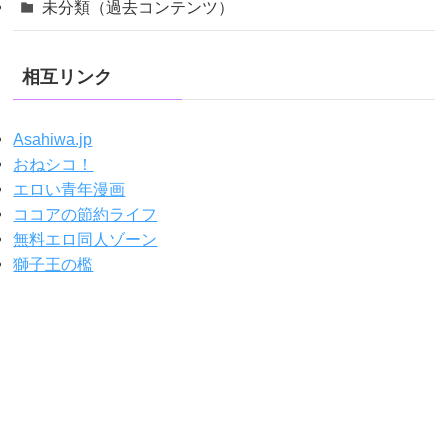
未分類（過去コンテンツ）
相互リンク
Asahiwa.jp
おねシコ！
エロい青年漫画
ココアの節約ライフ
無料エロ同人ゾーン
獅子王の檻