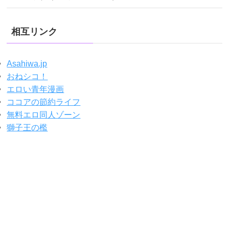
相互リンク
Asahiwa.jp
おねシコ！
エロい青年漫画
ココアの節約ライフ
無料エロ同人ゾーン
獅子王の檻