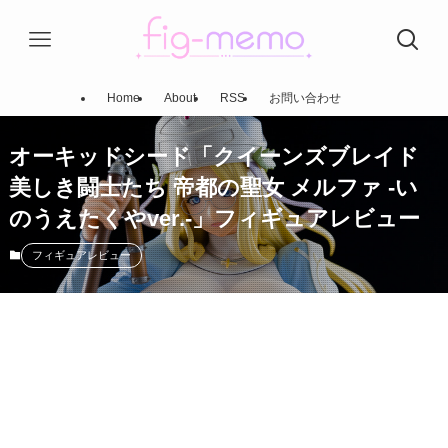
Home
About
RSS
お問い合わせ
オーキッドシード「クイーンズブレイド
美しき闘士たち 帝都の聖女 メルファ -い
のうえたくやver.-」フィギュアレビュー
フィギュアレビュー