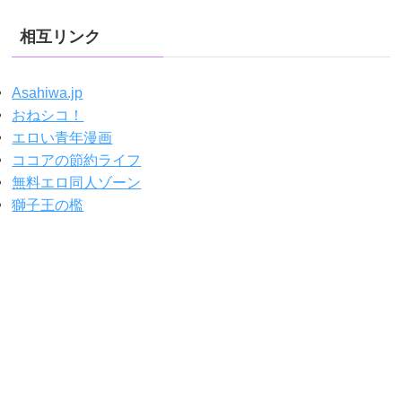
相互リンク
Asahiwa.jp
おねシコ！
エロい青年漫画
ココアの節約ライフ
無料エロ同人ゾーン
獅子王の檻