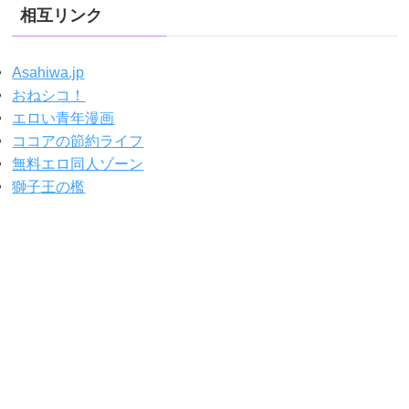
相互リンク
Asahiwa.jp
おねシコ！
エロい青年漫画
ココアの節約ライフ
無料エロ同人ゾーン
獅子王の檻