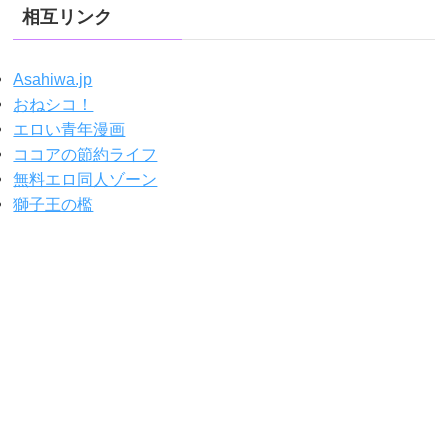
相互リンク
Asahiwa.jp
おねシコ！
エロい青年漫画
ココアの節約ライフ
無料エロ同人ゾーン
獅子王の檻