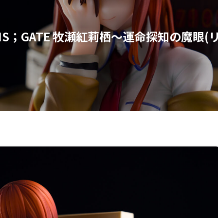
NS；GATE 牧瀬紅莉栖～運命探知の魔眼(