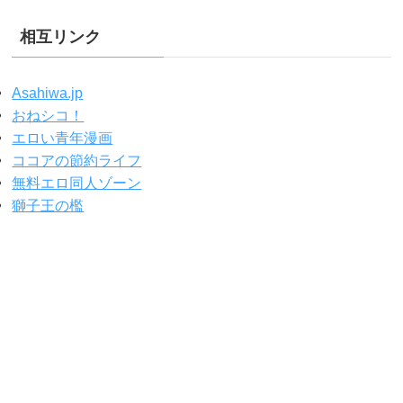
相互リンク
Asahiwa.jp
おねシコ！
エロい青年漫画
ココアの節約ライフ
無料エロ同人ゾーン
獅子王の檻