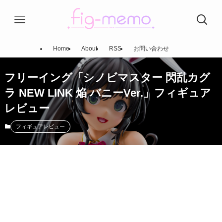
Home
About
RSS
お問い合わせ
フリーイング「シノビマスター 閃乱カグ
ラ NEW LINK 焔 バニーVer.」フィギュア
レビュー
フィギュアレビュー