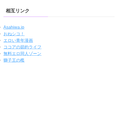
相互リンク
Asahiwa.jp
おねシコ！
エロい青年漫画
ココアの節約ライフ
無料エロ同人ゾーン
獅子王の檻