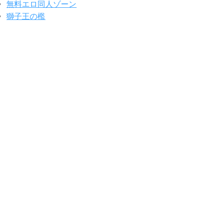
無料エロ同人ゾーン
獅子王の檻