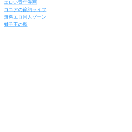
エロい青年漫画
ココアの節約ライフ
無料エロ同人ゾーン
獅子王の檻