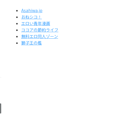
Asahiwa.jp
おねシコ！
エロい青年漫画
ココアの節約ライフ
無料エロ同人ゾーン
獅子王の檻