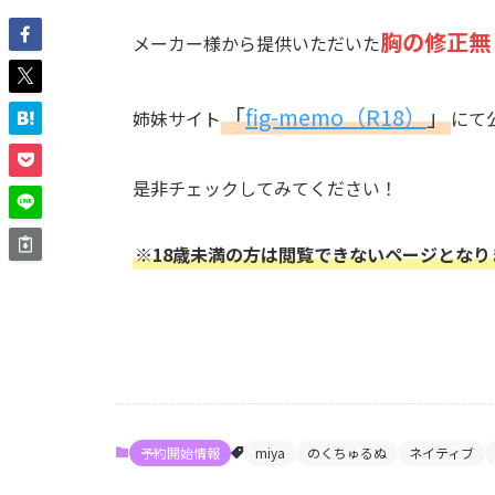
胸の修正無
メーカー様から提供いただいた
「
fig-memo（R18）
」
姉妹サイト
にて
是非チェックしてみてください！
※18歳未満の方は閲覧できないページとな
予約開始情報
miya
のくちゅるぬ
ネイティブ