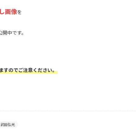
し画像
を
公開中です。
りますのでご注意ください。
武田弘光