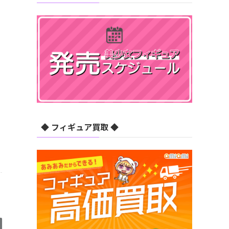
◆ フィギュア買取 ◆