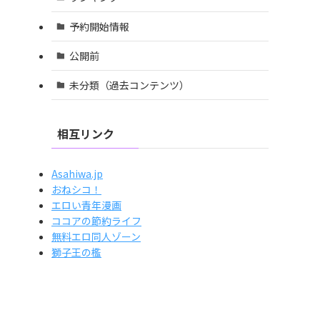
予約開始情報
公開前
未分類（過去コンテンツ）
相互リンク
Asahiwa.jp
おねシコ！
エロい青年漫画
ココアの節約ライフ
無料エロ同人ゾーン
獅子王の檻