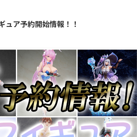
ィギュア予約開始情報！！