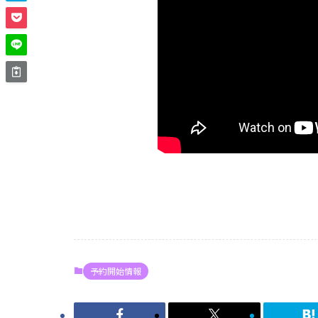
予約開始情報