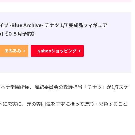
 -Blue Archive- チナツ 1/7 完成品フィギュア
Shop]《０５月予約》
あみあみ
yahooショッピング
』より、ゲヘナ学園所属、風紀委員会の救護担当「チナツ」が1/7スケ
本に忠実に、元の雰囲気を丁寧に拾って造形・彩色すること