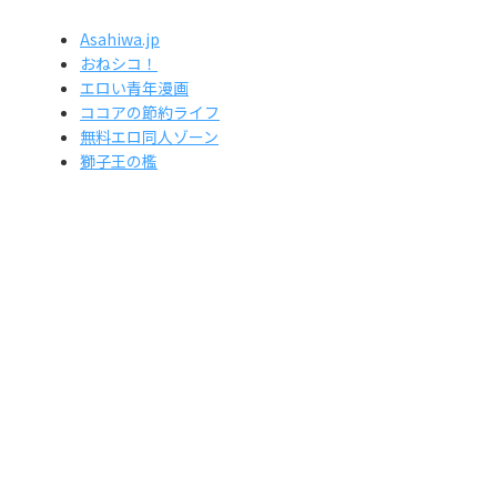
Asahiwa.jp
おねシコ！
エロい青年漫画
ココアの節約ライフ
無料エロ同人ゾーン
獅子王の檻