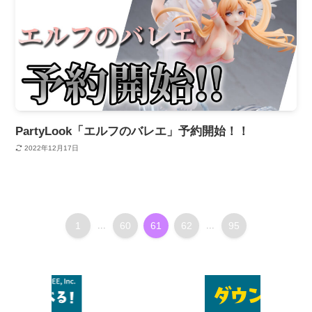
PartyLook「エルフのバレエ」予約開始！！
2022年12月17日
1
...
60
61
62
...
95