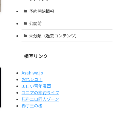
予約開始情報
公開前
未分類（過去コンテンツ）
相互リンク
Asahiwa.jp
おねシコ！
エロい青年漫画
ココアの節約ライフ
無料エロ同人ゾーン
獅子王の檻