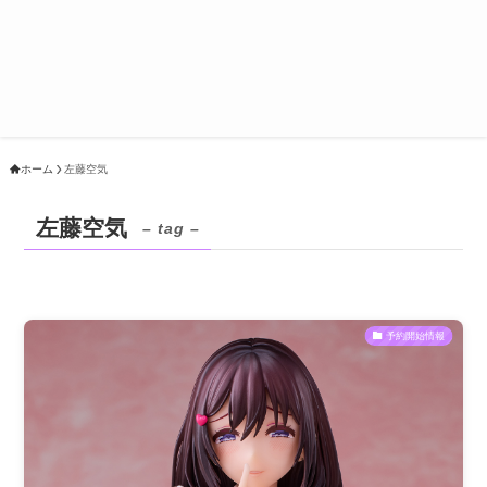
ホーム
左藤空気
左藤空気
– tag –
予約開始情報