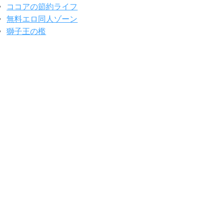
ココアの節約ライフ
無料エロ同人ゾーン
獅子王の檻