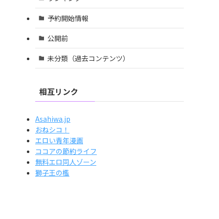
予約開始情報
公開前
未分類（過去コンテンツ）
相互リンク
Asahiwa.jp
おねシコ！
エロい青年漫画
ココアの節約ライフ
無料エロ同人ゾーン
獅子王の檻