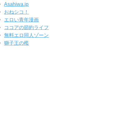
Asahiwa.jp
おねシコ！
エロい青年漫画
ココアの節約ライフ
無料エロ同人ゾーン
獅子王の檻