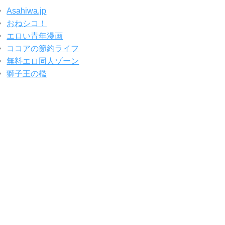
Asahiwa.jp
おねシコ！
エロい青年漫画
ココアの節約ライフ
無料エロ同人ゾーン
獅子王の檻